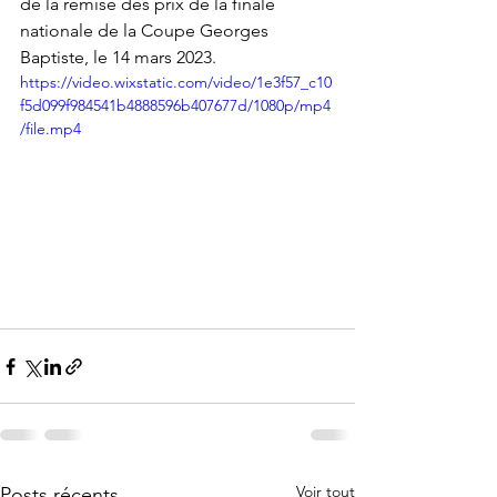
de la remise des prix de la finale 
nationale de la Coupe Georges 
Baptiste, le 14 mars 2023. 
https://video.wixstatic.com/video/1e3f57_c10
f5d099f984541b4888596b407677d/1080p/mp4
/file.mp4
Voir tout
Posts récents