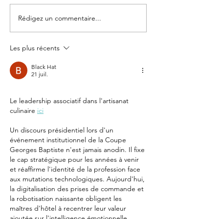
Rédigez un commentaire...
STORY
STORY
PARTENAIRES :
PARTENAI
Emulsion
Champag
Les plus récents
R.L. Leg
Black Hat
21 juil.
Le leadership associatif dans l'artisanat 
culinaire 
ici
Un discours présidentiel lors d'un 
événement institutionnel de la Coupe 
Georges Baptiste n'est jamais anodin. Il fixe 
le cap stratégique pour les années à venir 
et réaffirme l'identité de la profession face 
aux mutations technologiques. Aujourd'hui, 
la digitalisation des prises de commande et 
la robotisation naissante obligent les 
maîtres d'hôtel à recentrer leur valeur 
ajoutée sur l'intelligence émotionnelle.