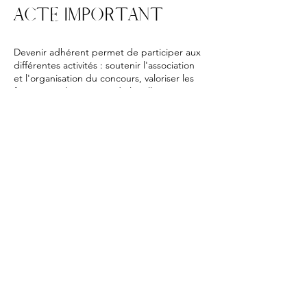
ACTE IMPORTANT
Devenir adhérent permet de participer aux
différentes activités : soutenir l'association
et l'organisation du concours, valoriser les
formations des métiers de la salle, créer un
réseau professionnel.
L’adhésion vous permet de prendre part
aux travaux de l’association et à participer
aux décisions et aux votes lors des
assemblées générales.
En adhérant ou en renouvellant votre
adhésion vous vous garantissez une
couverture dans le cadre de nos activités en
complément de vos protections
personnelles (mutuelles,...)
Chaque adhérent concède son droit à l’image pour
permettre la promotion des activités associatives (film,
photo, publicité, réseaux sociaux, ...)