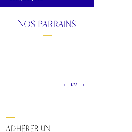
NOS PARRAINS
2025
Joy
DESSEIGNE-
BARRIERE
et
Alexandre
BARRIERE
Co-
présidents
du
1/28
Groupe
Barrière
ADHÉRER UN