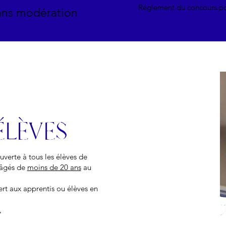
Réglement du concours.p
sans modération
ÉLÈVES
verte à tous les élèves de
é âgés de
moins de 20 ans
au
ert aux apprentis ou élèves en
,