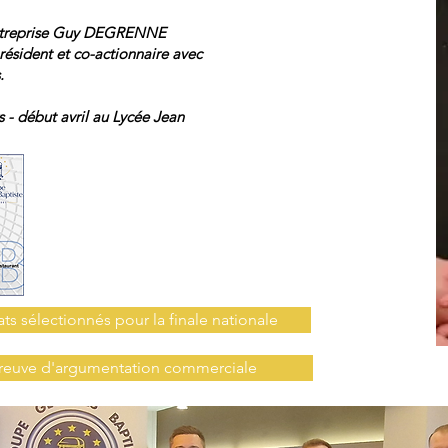
entreprise Guy DEGRENNE
sident et co-actionnaire avec
.
s - début avril au Lycée Jean
ts sélectionnés pour la finale nationale
preuve d'argumentation commerciale