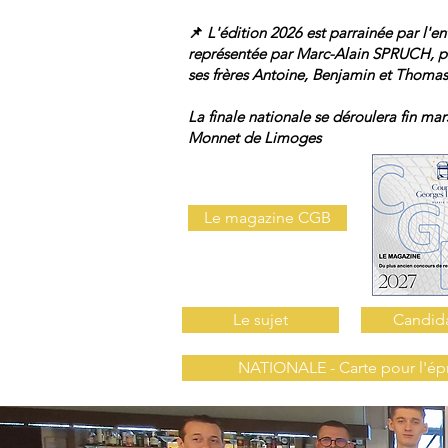
📌
L'édition 2026 est
parrainée par l'
représentée
par Marc-Alain SPRUCH, pré
ses frères Antoine, Benjamin et Thomas
La finale nationale se déroulera fin mar
Monnet de Limoges
Le magazine CGB
Le sujet
Candida
NATIONALE - Carte pour l'é