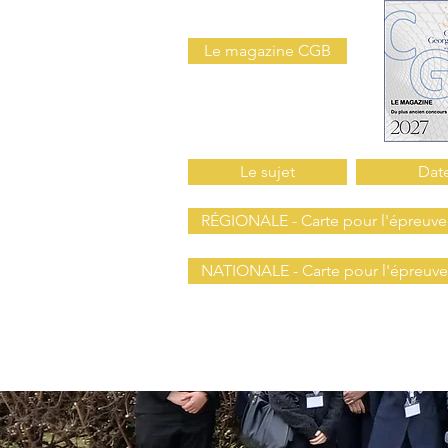
Le magazine CGB
Le sujet
Date
RÉGIONALE - Carte pour l'épreuv
NATIONALE - Carte pour l'épreuv