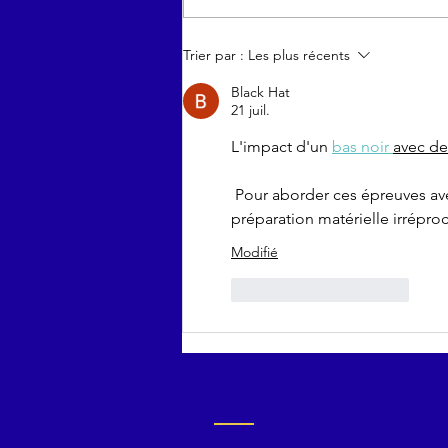
STORY
Trier par :
Les plus récents
PARTENAIRES :
Black Hat
Emulsion
21 juil.
L'impact d'un 
bas noir 
avec de
 Pour aborder ces épreuves avec sérénité, la préparation mentale s'accompagne d'une 
préparation matérielle irrépro
Modifié
J'aime
Répondre