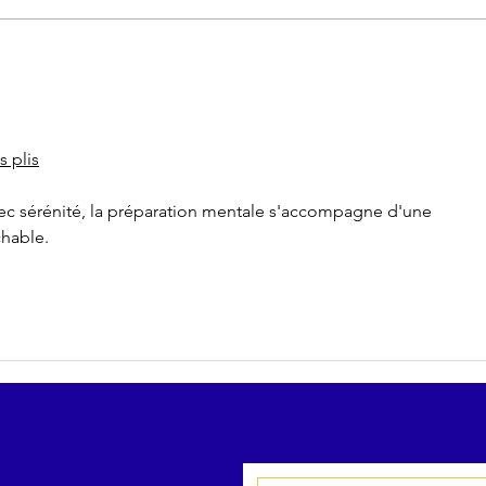
STORY
ST
PARTENAIRES :
PA
Champagne R.L.
Eu
Legras
s plis
chable.