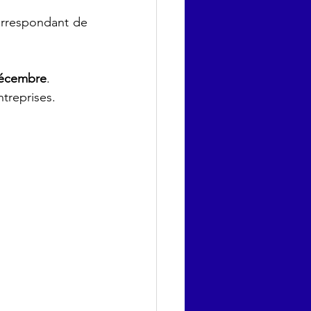
orrespondant de 
décembre
.
ntreprises.