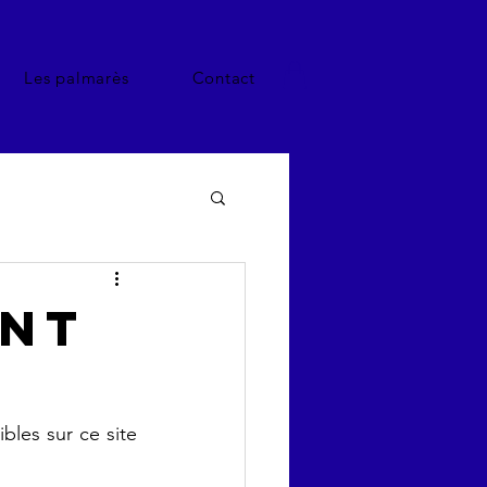
Les palmarès
Contact
ont
les sur ce site 